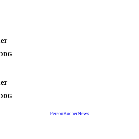
ler
r DDG
ler
r DDG
Person
Bücher
News