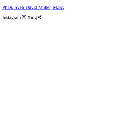
Zum
PhDr. Sven-David Müller, M.Sc.
Inhalt
Instagram
Xing
springen