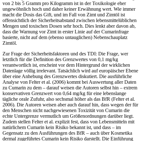
von 2 bis 5 Gramm pro Kilogramm ist in der Toxikologie eher
ungewöhnlich hoch und daher keiner Erwähnung wert. Wie immer
macht die Dosis das Gift, und im Fall von Zimt und Zimtöl ist
offensichtlich der Sicherheitsabstand zwischen lebensmittelüblichen
Mengen und toxischen Dosen sehr hoch. Dies lenkt aber davon ab,
dass die Warnung vor Zimt in erster Linie auf der Cumarinfrage
basierte, nicht auf dem (ebenso untauglichen) Nebenschauplatz
Zimtöl.
Zur Frage der Sicherheitsfaktoren und des TDI: Die Frage, wer
letztlich für die Definition des Grenzwertes von 0,1 mg/kg
verantwortlich ist, erscheint vor dem Hintergrund der wirklichen
Datenlage völlig irrelevant. Tatsächlich wird auf europäischer Ebene
über eine Anhebung des Grenzwertes diskutiert. Die ausführliche
Analyse von Felter et al. (2006) kommt bei Auswertung aller Daten
zu Cumarin zu dem – darauf weisen die Autoren selbst hin – extrem
konservativen Grenzwert von 0,64 mg/kg für eine lebenslange
tägliche orale Zufuhr, also sechsmal höher als das BfR (Felter et al.
2006). Die Autoren weisen aber auch darauf hin, dass wegen der für
den Menschen nicht nachgewiesenen Toxizität von Cumarin die
echte Untergrenze vermutlich um Größenordnungen darüber liegt.
Zudem stellen Felter et al. explizit fest, dass von Lebensmitteln mit
natürlichem Cumarin kein Risiko bekannt ist, und dass – im
Gegensatz zu den Ausführungen des BfR – auch über Kosmetika
dermal zugeführtes Cumarin kein Risiko darstellt. Die Einführung