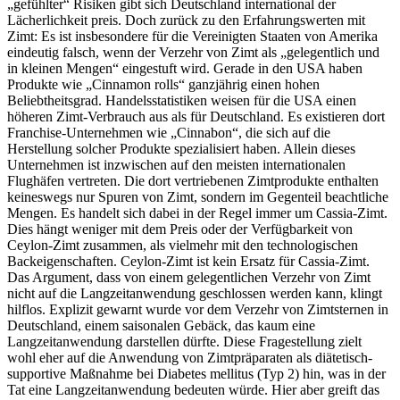
„gefühlter“ Risiken gibt sich Deutschland international der
Lächerlichkeit preis. Doch zurück zu den Erfahrungswerten mit
Zimt: Es ist insbesondere für die Vereinigten Staaten von Amerika
eindeutig falsch, wenn der Verzehr von Zimt als „gelegentlich und
in kleinen Mengen“ eingestuft wird. Gerade in den USA haben
Produkte wie „Cinnamon rolls“ ganzjährig einen hohen
Beliebtheitsgrad. Handelsstatistiken weisen für die USA einen
höheren Zimt-Verbrauch aus als für Deutschland. Es existieren dort
Franchise-Unternehmen wie „Cinnabon“, die sich auf die
Herstellung solcher Produkte spezialisiert haben. Allein dieses
Unternehmen ist inzwischen auf den meisten internationalen
Flughäfen vertreten. Die dort vertriebenen Zimtprodukte enthalten
keineswegs nur Spuren von Zimt, sondern im Gegenteil beachtliche
Mengen. Es handelt sich dabei in der Regel immer um Cassia-Zimt.
Dies hängt weniger mit dem Preis oder der Verfügbarkeit von
Ceylon-Zimt zusammen, als vielmehr mit den technologischen
Backeigenschaften. Ceylon-Zimt ist kein Ersatz für Cassia-Zimt.
Das Argument, dass von einem gelegentlichen Verzehr von Zimt
nicht auf die Langzeitanwendung geschlossen werden kann, klingt
hilflos. Explizit gewarnt wurde vor dem Verzehr von Zimtsternen in
Deutschland, einem saisonalen Gebäck, das kaum eine
Langzeitanwendung darstellen dürfte. Diese Fragestellung zielt
wohl eher auf die Anwendung von Zimtpräparaten als diätetisch-
supportive Maßnahme bei Diabetes mellitus (Typ 2) hin, was in der
Tat eine Langzeitanwendung bedeuten würde. Hier aber greift das