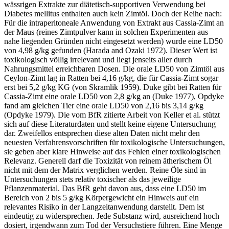
wässrigen Extrakte zur diätetisch-supportiven Verwendung bei
Diabetes mellitus enthalten auch kein Zimtöl. Doch der Reihe nach:
Für die intraperitoneale Anwendung von Extrakt aus Cassia-Zimt an
der Maus (reines Zimtpulver kann in solchen Experimenten aus
nahe liegenden Gründen nicht eingesetzt werden) wurde eine LD50
von 4,98 g/kg gefunden (Harada and Ozaki 1972). Dieser Wert ist
toxikologisch völlig irrelevant und liegt jenseits aller durch
Nahrungsmittel erreichbaren Dosen. Die orale LD50 von Zimtöl aus
Ceylon-Zimt lag in Ratten bei 4,16 g/kg, die für Cassia-Zimt sogar
erst bei 5,2 g/kg KG (von Skramlik 1959). Duke gibt bei Ratten für
Cassia-Zimt eine orale LD50 von 2,8 g/kg an (Duke 1977), Opdyke
fand am gleichen Tier eine orale LD50 von 2,16 bis 3,14 g/kg
(Opdyke 1979). Die vom BfR zitierte Arbeit von Keller et al. stützt
sich auf diese Literaturdaten und stellt keine eigene Untersuchung
dar. Zweifellos entsprechen diese alten Daten nicht mehr den
neuesten Verfahrensvorschriften für toxikologische Untersuchungen,
sie geben aber klare Hinweise auf das Fehlen einer toxikologischen
Relevanz. Generell darf die Toxizität von reinem ätherischem Öl
nicht mit dem der Matrix verglichen werden. Reine Öle sind in
Untersuchungen stets relativ toxischer als das jeweilige
Pflanzenmaterial. Das BfR geht davon aus, dass eine LD50 im
Bereich von 2 bis 5 g/kg Körpergewicht ein Hinweis auf ein
relevantes Risiko in der Langzeitanwendung darstellt. Dem ist
eindeutig zu widersprechen. Jede Substanz wird, ausreichend hoch
dosiert, irgendwann zum Tod der Versuchstiere führen. Eine Menge