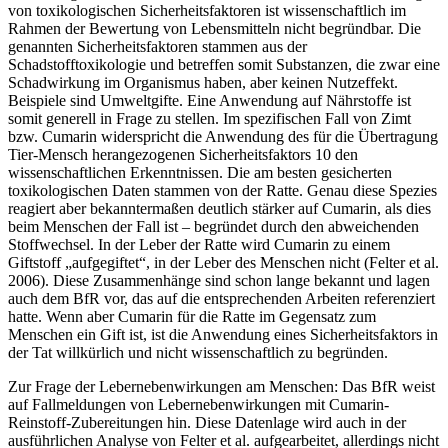
von toxikologischen Sicherheitsfaktoren ist wissenschaftlich im
Rahmen der Bewertung von Lebensmitteln nicht begründbar. Die
genannten Sicherheitsfaktoren stammen aus der
Schadstofftoxikologie und betreffen somit Substanzen, die zwar eine
Schadwirkung im Organismus haben, aber keinen Nutzeffekt.
Beispiele sind Umweltgifte. Eine Anwendung auf Nährstoffe ist
somit generell in Frage zu stellen. Im spezifischen Fall von Zimt
bzw. Cumarin widerspricht die Anwendung des für die Übertragung
Tier-Mensch herangezogenen Sicherheitsfaktors 10 den
wissenschaftlichen Erkenntnissen. Die am besten gesicherten
toxikologischen Daten stammen von der Ratte. Genau diese Spezies
reagiert aber bekanntermaßen deutlich stärker auf Cumarin, als dies
beim Menschen der Fall ist – begründet durch den abweichenden
Stoffwechsel. In der Leber der Ratte wird Cumarin zu einem
Giftstoff „aufgegiftet“, in der Leber des Menschen nicht (Felter et al.
2006). Diese Zusammenhänge sind schon lange bekannt und lagen
auch dem BfR vor, das auf die entsprechenden Arbeiten referenziert
hatte. Wenn aber Cumarin für die Ratte im Gegensatz zum
Menschen ein Gift ist, ist die Anwendung eines Sicherheitsfaktors in
der Tat willkürlich und nicht wissenschaftlich zu begründen.
Zur Frage der Lebernebenwirkungen am Menschen: Das BfR weist
auf Fallmeldungen von Lebernebenwirkungen mit Cumarin-
Reinstoff-Zubereitungen hin. Diese Datenlage wird auch in der
ausführlichen Analyse von Felter et al. aufgearbeitet, allerdings nicht