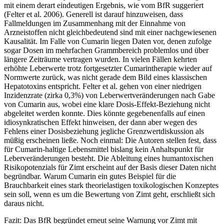
mit einem derart eindeutigen Ergebnis, wie vom BfR suggeriert
(Felter et al. 2006). Generell ist darauf hinzuweisen, dass
Fallmeldungen im Zusammenhang mit der Einnahme von
Arzneistoffen nicht gleichbedeutend sind mit einer nachgewiesenen
Kausalität. Im Falle von Cumarin liegen Daten vor, denen zufolge
sogar Dosen im mehrfachen Grammbereich problemlos und über
längere Zeiträume vertragen wurden. In vielen Fällen kehrten
erhöhte Leberwerte trotz fortgesetzter Cumarintherapie wieder auf
Normwerte zurück, was nicht gerade dem Bild eines klassischen
Hepatotoxins entspricht. Felter et al. gehen von einer niedrigen
Inzidenzrate (zirka 0,3%) von Leberwertveränderungen nach Gabe
von Cumarin aus, wobei eine klare Dosis-Effekt-Beziehung nicht
abgeleitet werden konnte. Dies könnte gegebenenfalls auf einen
idiosynkratischen Effekt hinweisen, der dann aber wegen des
Fehlens einer Dosisbeziehung jegliche Grenzwertdiskussion als
müßig erscheinen ließe. Noch einmal: Die Autoren stellen fest, dass
für Cumarin-haltige Lebensmittel bislang kein Anhaltspunkt für
Leberveränderungen besteht. Die Ableitung eines humantoxischen
Risikopotenzials für Zimt erscheint auf der Basis dieser Daten nicht
begründbar. Warum Cumarin ein gutes Beispiel für die
Brauchbarkeit eines stark theorielastigen toxikologischen Konzeptes
sein soll, wenn es um die Bewertung von Zimt geht, erschließt sich
daraus nicht.
Fazit: Das BfR begründet erneut seine Warnung vor Zimt mit