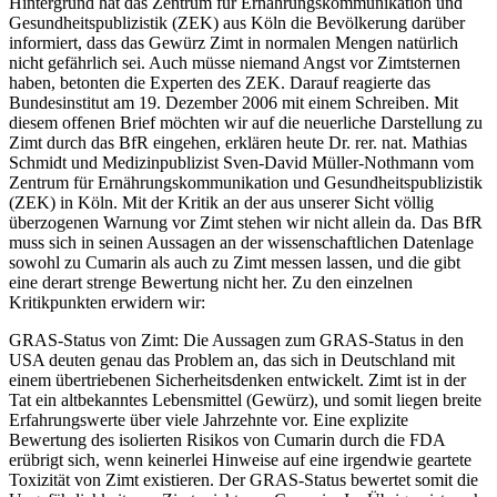
Hintergrund hat das Zentrum für Ernährungskommunikation und
Gesundheitspublizistik (ZEK) aus Köln die Bevölkerung darüber
informiert, dass das Gewürz Zimt in normalen Mengen natürlich
nicht gefährlich sei. Auch müsse niemand Angst vor Zimtsternen
haben, betonten die Experten des ZEK. Darauf reagierte das
Bundesinstitut am 19. Dezember 2006 mit einem Schreiben. Mit
diesem offenen Brief möchten wir auf die neuerliche Darstellung zu
Zimt durch das BfR eingehen, erklären heute Dr. rer. nat. Mathias
Schmidt und Medizinpublizist Sven-David Müller-Nothmann vom
Zentrum für Ernährungskommunikation und Gesundheitspublizistik
(ZEK) in Köln. Mit der Kritik an der aus unserer Sicht völlig
überzogenen Warnung vor Zimt stehen wir nicht allein da. Das BfR
muss sich in seinen Aussagen an der wissenschaftlichen Datenlage
sowohl zu Cumarin als auch zu Zimt messen lassen, und die gibt
eine derart strenge Bewertung nicht her. Zu den einzelnen
Kritikpunkten erwidern wir:
GRAS-Status von Zimt: Die Aussagen zum GRAS-Status in den
USA deuten genau das Problem an, das sich in Deutschland mit
einem übertriebenen Sicherheitsdenken entwickelt. Zimt ist in der
Tat ein altbekanntes Lebensmittel (Gewürz), und somit liegen breite
Erfahrungswerte über viele Jahrzehnte vor. Eine explizite
Bewertung des isolierten Risikos von Cumarin durch die FDA
erübrigt sich, wenn keinerlei Hinweise auf eine irgendwie geartete
Toxizität von Zimt existieren. Der GRAS-Status bewertet somit die