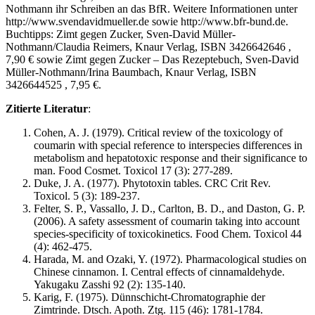
Nothmann ihr Schreiben an das BfR. Weitere Informationen unter
http://www.svendavidmueller.de sowie http://www.bfr-bund.de.
Buchtipps: Zimt gegen Zucker, Sven-David Müller-
Nothmann/Claudia Reimers, Knaur Verlag, ISBN 3426642646
,
7,90 € sowie Zimt gegen Zucker – Das Rezeptebuch, Sven-David
Müller-Nothmann/Irina Baumbach, Knaur Verlag, ISBN
3426644525
, 7,95 €.
Zitierte Literatur
:
Cohen, A. J. (1979). Critical review of the toxicology of
coumarin with special reference to interspecies differences in
metabolism and hepatotoxic response and their significance to
man. Food Cosmet. Toxicol 17 (3): 277-289.
Duke, J. A. (1977). Phytotoxin tables. CRC Crit Rev.
Toxicol. 5 (3): 189-237.
Felter, S. P., Vassallo, J. D., Carlton, B. D., and Daston, G. P.
(2006). A safety assessment of coumarin taking into account
species-specificity of toxicokinetics. Food Chem. Toxicol 44
(4): 462-475.
Harada, M. and Ozaki, Y. (1972). Pharmacological studies on
Chinese cinnamon. I. Central effects of cinnamaldehyde.
Yakugaku Zasshi 92 (2): 135-140.
Karig, F. (1975). Dünnschicht-Chromatographie der
Zimtrinde. Dtsch. Apoth. Ztg. 115 (46): 1781-1784.