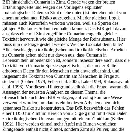
BfR hinsichtlich Cumarin in Zimt. Gerade wegen der breiten
Erfahrungswerte und wegen des Vorliegens expliziter
toxikologischer Daten zu Zimt (siehe unten) ist hier eben nicht von
einem unbekannten Risiko auszugehen. Mit der gleichen Logik
müssten auch Kartoffeln verboten werden, weil sie Spuren des
giftigen Alkaloides Solanin enthalten können. Das BfR geht davon
aus, dass eine mit Zimt zugeführte Cumarinmenge die gleiche
Toxizität hervorruft wie die gleiche Menge der Reinsubstanz. Hier
muss nun die Frage gestellt werden: Welche Toxizität denn bitte?
Alle einschlägigen toxikologischen und toxikokinetischen Arbeiten
zu Cumarin gehen nicht nur davon aus, dass Cumarin in
Lebensmitteln unbedenklich ist, sondern insbesondere auch, dass die
Toxizität von Cumarin Spezies-spezifisch ist, die an der Ratte
erhobenen Daten für den Menschen nicht anwendbar sind, und
insgesamt die Toxizität von Cumarin am Menschen in Frage zu
stellen ist (Cohen 1979; Felter et al. 2006; Lake 1999; Ratanasavanh
et al. 1996). Vor diesem Hintergrund stellt sich die Frage, warum die
Aussagen der neuesten Analysen zu diesem Thema, die
offensichtlich auch dem BfR vorlagen, auf völlig konträre Weise
verwendet wurden, um daraus ein in diesen Arbeiten eben nicht
genanntes Risiko zu konstruieren. Das BfR bezweifelt das Fehlen
einer LD50 für Zimt im Bereich von 2-5 g/kg und führt dazu Daten
zu toxikologischen Untersuchungen mit reinem Zimtöl an (Keller
1992). Hier werden einmal mehr Äpfel mit Birnen verglichen.
Zimtgebäck enthält nicht Zimtöl, sondern Zimt als Pulver, und die