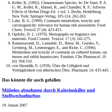
Keller, K. (1992). Cinnamomum Species. In: De Smet, P. A.
G. M., Keller, K., Hänsel, R., and Chandler, R. F.: Adverse
Effects of Herbal Drugs Ed. 1 vol. 1. Berlin, Heidelberg,
New York: Springer-Verlag, 105-114, 262-263.
Lake, B. G. (1999). Coumarin metabolism, toxicity and
carcinogenicity: relevance for human risk assessment. Food
Chem. Toxicol 37 (4): 423-453.
Opdyke, D. L. (1979). Monographs on fragrance raw
materials. Food Cosmet. Toxicol. 17 (3): 241-275.
Ratanasavanh, D., Lamiable, D., Biour, M., Guedes, Y.,
Gersberg, M., Leutenegger, E., and Riche, C. (1996).
Metabolism and toxicity of coumarin on cultured human, rat,
mouse and rabbit hepatocytes. Fundam. Clin Pharmacol. 10
(6): 504-510.
von Skramlik, E. (1959). Über die Giftigkeit und
Verträglichkeit von ätherischen Ölen. Pharmazie 14: 435-445.
Das könnte dir auch gefallen
Mühelos abnehmen durch Kalorienkiller und
Stoffwechselturbos
19. Januar 2007