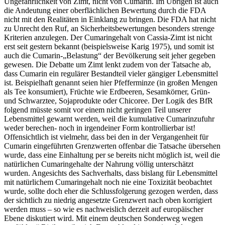
Ungefährlichkeit von Zimt, nicht von Cumarin. Im Übrigen ist auch
die Andeutung einer oberflächlichen Bewertung durch die FDA
nicht mit den Realitäten in Einklang zu bringen. Die FDA hat nicht
zu Unrecht den Ruf, an Sicherheitsbewertungen besonders strenge
Kriterien anzulegen. Der Cumaringehalt von Cassia-Zimt ist nicht
erst seit gestern bekannt (beispielsweise Karig 1975), und somit ist
auch die Cumarin-„Belastung“ der Bevölkerung seit jeher gegeben
gewesen. Die Debatte um Zimt lenkt zudem von der Tatsache ab,
dass Cumarin ein regulärer Bestandteil vieler gängiger Lebensmittel
ist. Beispielhaft genannt seien hier Pfefferminze (in großen Mengen
als Tee konsumiert), Früchte wie Erdbeeren, Sesamkörner, Grün-
und Schwarztee, Sojaprodukte oder Chicoree. Der Logik des BfR
folgend müsste somit vor einem nicht geringen Teil unserer
Lebensmittel gewarnt werden, weil die kumulative Cumarinzufuhr
weder berechen- noch in irgendeiner Form kontrollierbar ist!
Offensichtlich ist vielmehr, dass bei den in der Vergangenheit für
Cumarin eingeführten Grenzwerten offenbar die Tatsache übersehen
wurde, dass eine Einhaltung per se bereits nicht möglich ist, weil die
natürlichen Cumaringehalte der Nahrung völlig unterschätzt
wurden. Angesichts des Sachverhalts, dass bislang für Lebensmittel
mit natürlichem Cumaringehalt noch nie eine Toxizität beobachtet
wurde, sollte doch eher die Schlussfolgerung gezogen werden, dass
der sichtlich zu niedrig angesetzte Grenzwert nach oben korrigiert
werden muss – so wie es nachweislich derzeit auf europäischer
Ebene diskutiert wird. Mit einem deutschen Sonderweg wegen