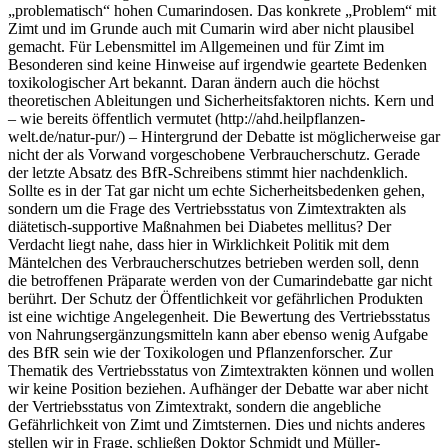
„problematisch“ hohen Cumarindosen. Das konkrete „Problem“ mit
Zimt und im Grunde auch mit Cumarin wird aber nicht plausibel
gemacht. Für Lebensmittel im Allgemeinen und für Zimt im
Besonderen sind keine Hinweise auf irgendwie geartete Bedenken
toxikologischer Art bekannt. Daran ändern auch die höchst
theoretischen Ableitungen und Sicherheitsfaktoren nichts. Kern und
– wie bereits öffentlich vermutet (http://ahd.heilpflanzen-
welt.de/natur-pur/) – Hintergrund der Debatte ist möglicherweise gar
nicht der als Vorwand vorgeschobene Verbraucherschutz. Gerade
der letzte Absatz des BfR-Schreibens stimmt hier nachdenklich.
Sollte es in der Tat gar nicht um echte Sicherheitsbedenken gehen,
sondern um die Frage des Vertriebsstatus von Zimtextrakten als
diätetisch-supportive Maßnahmen bei Diabetes mellitus? Der
Verdacht liegt nahe, dass hier in Wirklichkeit Politik mit dem
Mäntelchen des Verbraucherschutzes betrieben werden soll, denn
die betroffenen Präparate werden von der Cumarindebatte gar nicht
berührt. Der Schutz der Öffentlichkeit vor gefährlichen Produkten
ist eine wichtige Angelegenheit. Die Bewertung des Vertriebsstatus
von Nahrungsergänzungsmitteln kann aber ebenso wenig Aufgabe
des BfR sein wie der Toxikologen und Pflanzenforscher. Zur
Thematik des Vertriebsstatus von Zimtextrakten können und wollen
wir keine Position beziehen. Aufhänger der Debatte war aber nicht
der Vertriebsstatus von Zimtextrakt, sondern die angebliche
Gefährlichkeit von Zimt und Zimtsternen. Dies und nichts anderes
stellen wir in Frage, schließen Doktor Schmidt und Müller-