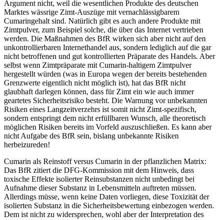
Argument nicht, weil die wesentlichen Produkte des deutschen
Marktes wässrige Zimt-Auszüge mit vernachlässigbarem
Cumaringehalt sind. Natürlich gibt es auch andere Produkte mit
Zimtpulver, zum Beispiel solche, die über das Internet vertrieben
werden. Die Maßnahmen des BfR wirken sich aber nicht auf den
unkontrollierbaren Internethandel aus, sondern lediglich auf die gar
nicht betroffenen und gut kontrollierten Präparate des Handels. Aber
selbst wenn Zimtpräparate mit Cumarin-haltigem Zimtpulver
hergestellt würden (was in Europa wegen der bereits bestehenden
Grenzwerte eigentlich nicht möglich ist), hat das BfR nicht
glaubhaft darlegen können, dass für Zimt ein wie auch immer
geartetes Sicherheitsrisiko besteht. Die Warnung vor unbekannten
Risiken eines Langzeitverzehrs ist somit nicht Zimt-spezifisch,
sondern entspringt dem nicht erfüllbaren Wunsch, alle theoretisch
möglichen Risiken bereits im Vorfeld auszuschließen. Es kann aber
nicht Aufgabe des BfR sein, bislang unbekannte Risiken
herbeizureden!
Cumarin als Reinstoff versus Cumarin in der pflanzlichen Matrix:
Das BfR zitiert die DFG-Kommission mit dem Hinweis, dass
toxische Effekte isolierter Reinsubstanzen nicht unbedingt bei
Aufnahme dieser Substanz in Lebensmitteln auftreten müssen.
Allerdings müsse, wenn keine Daten vorliegen, diese Toxizität der
isolierten Substanz in die Sicherheitsbewertung einbezogen werden.
Dem ist nicht zu widersprechen, wohl aber der Interpretation des