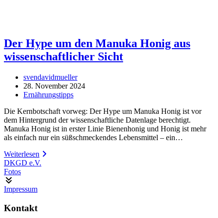
Der Hype um den Manuka Honig aus
wissenschaftlicher Sicht
Beitrags-
svendavidmueller
Autor:
Beitrag
28. November 2024
veröffentlicht:
Beitrags-
Ernährungstipps
Kategorie:
Die Kernbotschaft vorweg: Der Hype um Manuka Honig ist vor
dem Hintergrund der wissenschaftliche Datenlage berechtigt.
Manuka Honig ist in erster Linie Bienenhonig und Honig ist mehr
als einfach nur ein süßschmeckendes Lebensmittel – ein…
Der
Weiterlesen
Hype
DKGD e.V.
um
Fotos
den
Manuka
Impressum
Honig
aus
Kontakt
wissenschaftlicher