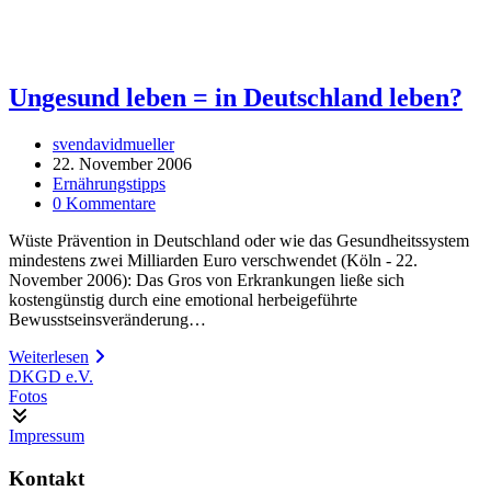
Ungesund leben = in Deutschland leben?
Beitrags-
svendavidmueller
Autor:
Beitrag
22. November 2006
veröffentlicht:
Beitrags-
Ernährungstipps
Kategorie:
Beitrags-
0 Kommentare
Kommentare:
Wüste Prävention in Deutschland oder wie das Gesundheitssystem
mindestens zwei Milliarden Euro verschwendet (Köln - 22.
November 2006): Das Gros von Erkrankungen ließe sich
kostengünstig durch eine emotional herbeigeführte
Bewusstseinsveränderung…
Ungesund
Weiterlesen
leben
DKGD e.V.
=
Fotos
in
Deutschland
Impressum
leben?
Kontakt