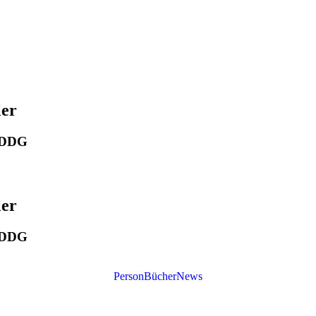
ler
r DDG
ler
r DDG
Person
Bücher
News