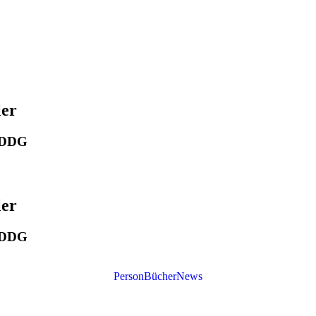
ler
r DDG
ler
r DDG
Person
Bücher
News