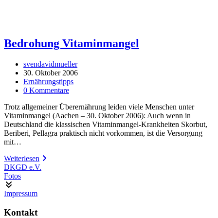
Bedrohung Vitaminmangel
Beitrags-
svendavidmueller
Autor:
Beitrag
30. Oktober 2006
veröffentlicht:
Beitrags-
Ernährungstipps
Kategorie:
Beitrags-
0 Kommentare
Kommentare:
Trotz allgemeiner Überernährung leiden viele Menschen unter
Vitaminmangel (Aachen – 30. Oktober 2006): Auch wenn in
Deutschland die klassischen Vitaminmangel-Krankheiten Skorbut,
Beriberi, Pellagra praktisch nicht vorkommen, ist die Versorgung
mit…
Bedrohung
Weiterlesen
Vitaminmangel
DKGD e.V.
Fotos
Impressum
Kontakt