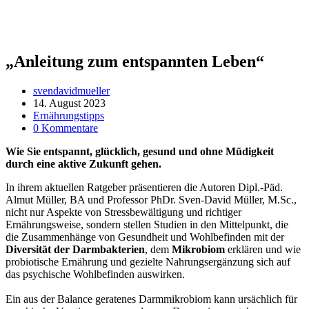
„Anleitung zum entspannten Leben“
Beitrags-
svendavidmueller
Autor:
Beitrag
14. August 2023
veröffentlicht:
Beitrags-
Ernährungstipps
Kategorie:
Beitrags-
0 Kommentare
Kommentare:
Wie Sie entspannt, glücklich, gesund und ohne Müdigkeit
durch eine aktive Zukunft gehen.
In ihrem aktuellen Ratgeber präsentieren die Autoren Dipl.-Päd.
Almut Müller, BA und Professor PhDr. Sven-David Müller, M.Sc.,
nicht nur Aspekte von Stressbewältigung und richtiger
Ernährungsweise, sondern stellen Studien in den Mittelpunkt, die
die Zusammenhänge von Gesundheit und Wohlbefinden mit der
Diversität der Darmbakterien
, dem
Mikrobiom
erklären und wie
probiotische Ernährung und gezielte Nahrungsergänzung sich auf
das psychische Wohlbefinden auswirken.
Ein aus der Balance geratenes Darmmikrobiom kann ursächlich für