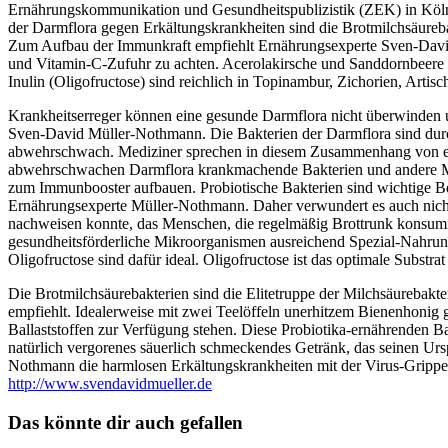
Ernährungskommunikation und Gesundheitspublizistik (ZEK) in Köln.
der Darmflora gegen Erkältungskrankheiten sind die Brotmilchsäureba
Zum Aufbau der Immunkraft empfiehlt Ernährungsexperte Sven-David 
und Vitamin-C-Zufuhr zu achten. Acerolakirsche und Sanddornbeere sin
Inulin (Oligofructose) sind reichlich in Topinambur, Zichorien, Arti
Krankheitserreger können eine gesunde Darmflora nicht überwinden u
Sven-David Müller-Nothmann. Die Bakterien der Darmflora sind durch
abwehrschwach. Mediziner sprechen in diesem Zusammenhang von ein
abwehrschwachen Darmflora krankmachende Bakterien und andere Mikro
zum Immunbooster aufbauen. Probiotische Bakterien sind wichtige Bes
Ernährungsexperte Müller-Nothmann. Daher verwundert es auch nicht, 
nachweisen konnte, das Menschen, die regelmäßig Brottrunk konsumier
gesundheitsförderliche Mikroorganismen ausreichend Spezial-Nahrung,
Oligofructose sind dafür ideal. Oligofructose ist das optimale Substr
Die Brotmilchsäurebakterien sind die Elitetruppe der Milchsäurebak
empfiehlt. Idealerweise mit zwei Teelöffeln unerhitzem Bienenhonig
Ballaststoffen zur Verfügung stehen. Diese Probiotika-ernährenden Ball
natürlich vergorenes säuerlich schmeckendes Getränk, das seinen Ur
Nothmann die harmlosen Erkältungskrankheiten mit der Virus-Grippe 
http://www.svendavidmueller.de
Das könnte dir auch gefallen