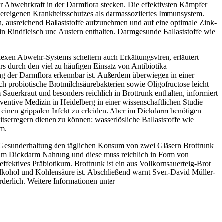
 Abwehrkraft in der Darmflora stecken. Die effektivsten Kämpfer
rpereigenen Krankheitsschutzes als darmassoziiertes Immunsystem.
 ausreichend Ballaststoffe aufzunehmen und auf eine optimale Zink-
 in Rindfleisch und Austern enthalten. Darmgesunde Ballaststoffe wie
exen Abwehr-Systems scheitern auch Erkältungsviren, erläutert
 durch den viel zu häufigen Einsatz von Antibiotika
 der Darmflora erkennbar ist. Außerdem überwiegen in einer
 probiotische Brotmilchsäurebakterien sowie Oligofructose leicht
auerkraut und besonders reichlich in Brottrunk enthalten, informiert
entive Medizin in Heidelberg in einer wissenschaftlichen Studie
 einen grippalen Infekt zu erleiden. Aber im Dickdarm benötigen
serregern dienen zu können: wasserlösliche Ballaststoffe wie
em.
ur Gesunderhaltung den täglichen Konsum von zwei Gläsern Brottrunk
n im Dickdarm Nahrung und diese muss reichlich in Form von
effektives Präbiotikum. Brottrunk ist ein aus Vollkornsauerteig-Brot
Alkohol und Kohlensäure ist. Abschließend warnt Sven-David Müller-
derlich. Weitere Informationen unter