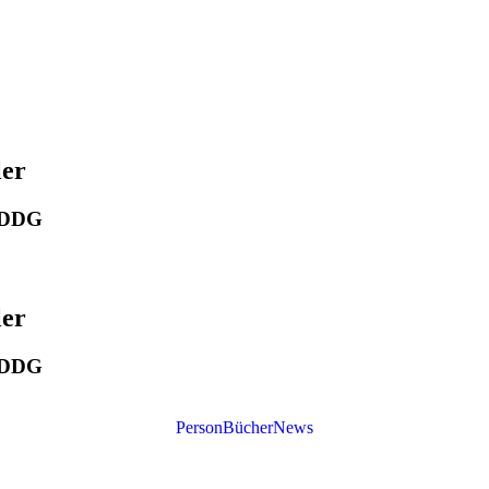
ler
r DDG
ler
r DDG
Person
Bücher
News