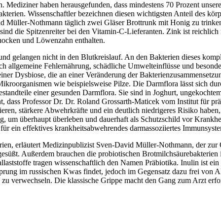
 Mediziner haben herausgefunden, dass mindestens 70 Prozent unserer
kterien. Wissenschaftler bezeichnen diesen wichtigsten Anteil des kö
Müller-Nothmann täglich zwei Gläser Brottrunk mit Honig zu trinken,
d die Spitzenreiter bei den Vitamin-C-Lieferanten. Zink ist reichlich
schocken und Löwenzahn enthalten.
nd gelangen nicht in den Blutkreislauf. An den Bakterien dieses kompl
 allgemeine Fehlernährung, schädliche Umwelteinflüsse und besonders
er Dysbiose, die an einer Veränderung der Bakterienzusammensetzung
organismen wie beispielsweise Pilze. Die Darmflora lässt sich durch
tandteile einer gesunden Darmflora. Sie sind in Joghurt, ungekochtem S
dass Professor Dr. Dr. Roland Grossarth-Maticek vom Institut für präv
en, stärkere Abwehrkräfte und ein deutlich niedrigeres Risiko haben,
 um überhaupt überleben und dauerhaft als Schutzschild vor Krankheit
at für ein effektives krankheitsabwehrendes darmassoziiertes Immunsyst
terien, erläutert Medizinpublizist Sven-David Müller-Nothmann, der z
 gesüßt. Außerdem brauchen die probiotischen Brotmilchsäurebakterie
aststoffe tragen wissenschaftlich den Namen Präbiotika. Inulin ist ein 
sprung im russischen Kwas findet, jedoch im Gegensatz dazu frei von 
zu verwechseln. Die klassische Grippe macht den Gang zum Arzt erfor