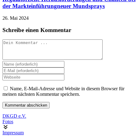
der Markteinführungneuer Mundsprays
26. Mai 2024
Schreibe einen Kommentar
Kommentieren
Gib
deinen
Gib
Namen
deine
Gib
oder
E-
deine
Benutzernamen
Mail-
Website-
Name, E-Mail-Adresse und Website in diesem Browser für
zum
Adresse
URL
meinen nächsten Kommentar speichern.
Kommentieren
zum
ein
ein
Kommentieren
(optional)
ein
DKGD e.V.
Fotos
Impressum