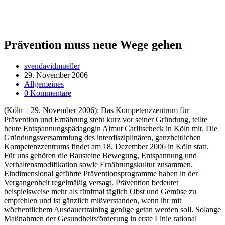
Prävention muss neue Wege gehen
Beitrags-
svendavidmueller
Autor:
Beitrag
29. November 2006
veröffentlicht:
Beitrags-
Allgemeines
Kategorie:
Beitrags-
0 Kommentare
Kommentare:
(Köln – 29. November 2006): Das Kompetenzzentrum für
Prävention und Ernährung steht kurz vor seiner Gründung, teilte
heute Entspannungspädagogin Almut Carlitscheck in Köln mit. Die
Gründungsversammlung des interdisziplinären, ganzheitlichen
Kompetenzzentrums findet am 18. Dezember 2006 in Köln statt.
Für uns gehören die Bausteine Bewegung, Entspannung und
Verhaltensmodifikation sowie Ernährungskultur zusammen.
Eindimensional geführte Präventionsprogramme haben in der
Vergangenheit regelmäßig versagt. Prävention bedeutet
beispielsweise mehr als fünfmal täglich Obst und Gemüse zu
empfehlen und ist gänzlich mißverstanden, wenn ihr mit
wöchentlichem Ausdauertraining genüge getan werden soll. Solange
Maßnahmen der Gesundheitsförderung in erste Linie rational