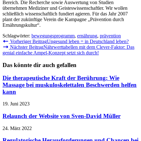
Bereich. Die Recherche sowie Auswertung von Studien
übernehmen Mediziner und Geisteswissenschaftler. Wir wollen
schließlich wissenschaftlich fundiert agieren. Für das Jahr 2007
plant der zukünftige Verein die Kampagne „Prävention durch
Ernährungskultur“.
Schlagwörter:
bewegungsprogramm
,
ernährung
,
prävention
Weitere
Vorheriger Beitrag
Ungesund leben = in Deutschland leben?
Nächster Beitrag
Nährwerttabellen mit dem Clever-Faktor: Das
Artikel
genial einfache Ampel-Konzept setzt sich durch!
ansehen
Das könnte dir auch gefallen
Die therapeutische Kraft der Berührung: Wie
Massage bei muskuloskelettalen Beschwerden helfen
kann
19. Juni 2023
Relaunch der Website von Sven-David Müller
24. März 2022
Regulatorische Herausforderungen und Chancen bei