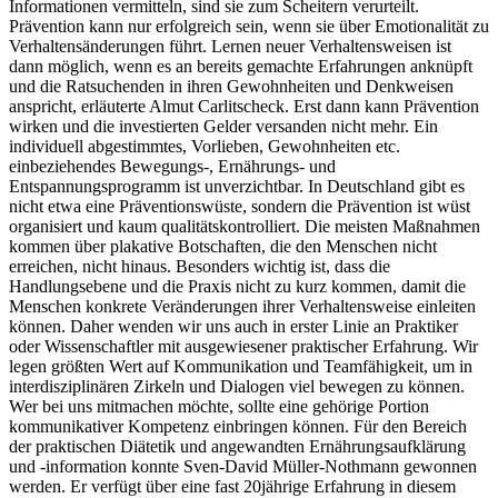
Informationen vermitteln, sind sie zum Scheitern verurteilt.
Prävention kann nur erfolgreich sein, wenn sie über Emotionalität zu
Verhaltensänderungen führt. Lernen neuer Verhaltensweisen ist
dann möglich, wenn es an bereits gemachte Erfahrungen anknüpft
und die Ratsuchenden in ihren Gewohnheiten und Denkweisen
anspricht, erläuterte Almut Carlitscheck. Erst dann kann Prävention
wirken und die investierten Gelder versanden nicht mehr. Ein
individuell abgestimmtes, Vorlieben, Gewohnheiten etc.
einbeziehendes Bewegungs-, Ernährungs- und
Entspannungsprogramm ist unverzichtbar. In Deutschland gibt es
nicht etwa eine Präventionswüste, sondern die Prävention ist wüst
organisiert und kaum qualitätskontrolliert. Die meisten Maßnahmen
kommen über plakative Botschaften, die den Menschen nicht
erreichen, nicht hinaus. Besonders wichtig ist, dass die
Handlungsebene und die Praxis nicht zu kurz kommen, damit die
Menschen konkrete Veränderungen ihrer Verhaltensweise einleiten
können. Daher wenden wir uns auch in erster Linie an Praktiker
oder Wissenschaftler mit ausgewiesener praktischer Erfahrung. Wir
legen größten Wert auf Kommunikation und Teamfähigkeit, um in
interdisziplinären Zirkeln und Dialogen viel bewegen zu können.
Wer bei uns mitmachen möchte, sollte eine gehörige Portion
kommunikativer Kompetenz einbringen können. Für den Bereich
der praktischen Diätetik und angewandten Ernährungsaufklärung
und -information konnte Sven-David Müller-Nothmann gewonnen
werden. Er verfügt über eine fast 20jährige Erfahrung in diesem